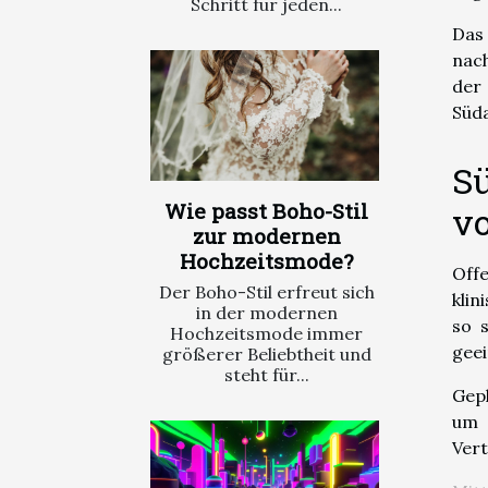
Schritt für jeden...
Das 
nach
der
Süda
Sü
Wie passt Boho-Stil
v
zur modernen
Hochzeitsmode?
Off
Der Boho-Stil erfreut sich
klin
in der modernen
so 
Hochzeitsmode immer
geei
größerer Beliebtheit und
steht für...
Gepl
um 
Vert