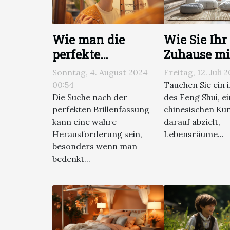
Wie man die
Wie Sie Ihr
perfekte
Zuhause mi
Brillenfassung für
stilvollen 
Sonntag, 4. August 2024
Freitag, 12. Juli 
seinen Gesichtstyp
Shui Techn
00:54
Tauchen Sie ein i
findet
harmonisie
Die Suche nach der
des Feng Shui, ei
perfekten Brillenfassung
chinesischen Kun
können
kann eine wahre
darauf abzielt,
Herausforderung sein,
Lebensräume...
besonders wenn man
bedenkt...