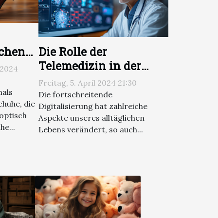
Die Rolle der
schen
Telemedizin in der
n
 2024
modernen
 die
Freitag, 5. April 2024 21:30
Gesundheitsversorgung
e
mals
Die fortschreitende
huhe, die
öhen
Digitalisierung hat zahlreiche
optisch
Aspekte unseres alltäglichen
he...
Lebens verändert, so auch...