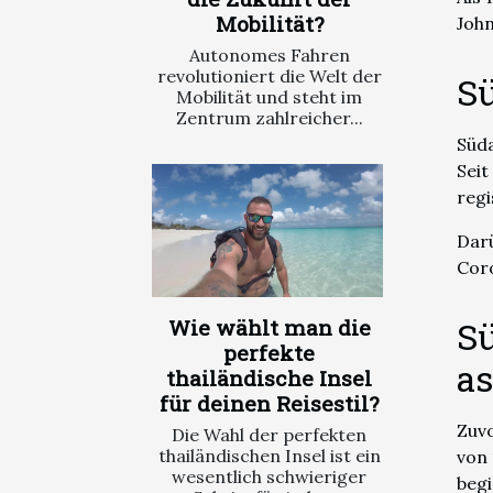
Mobilität?
John
Autonomes Fahren
revolutioniert die Welt der
Sü
Mobilität und steht im
Zentrum zahlreicher...
Süda
Seit
regi
Dar
Coro
Sü
Wie wählt man die
perfekte
as
thailändische Insel
für deinen Reisestil?
Zuvo
Die Wahl der perfekten
thailändischen Insel ist ein
von 
wesentlich schwieriger
beg