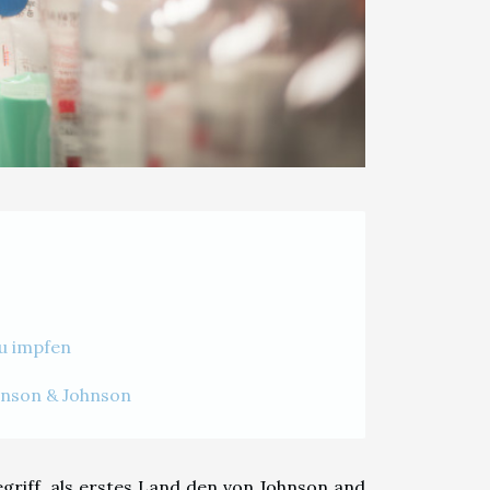
zu impfen
ohnson & Johnson
egriff, als erstes Land den von Johnson and