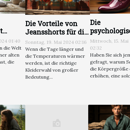
Die
Die Vorteile von
t
psychologi
Jeansshorts für die
Feng
Vorteile vo
Sommergesundheit:
2024 01:40
Mittwoch, 15. Mai
Sonntag, 19. Mai 2024 02:16
iken
Schuhen, die
Wie atmungsaktive
n die Welt
02:32
Wenn die Tage länger und
ren
Körpergröß
ner alten
Haben Sie sich je
Materialien die
die Temperaturen wärmer
st, die
gefragt, warum Sc
werden, ist die richtige
optisch erh
Haut schützen
die Körpergröße 
Kleiderwahl von großer
erhöhen, eine solc
Bedeutung...