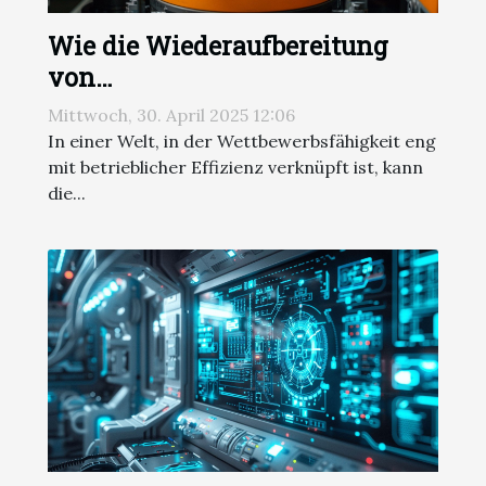
Wie die Wiederaufbereitung
von
Mehrspindeldrehautomaten die
Mittwoch, 30. April 2025 12:06
Produktivität steigert
In einer Welt, in der Wettbewerbsfähigkeit eng
mit betrieblicher Effizienz verknüpft ist, kann
die...