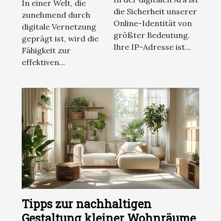
können
Mehrsprachigen
In einer Welt, die
die Sicherheit unserer
zunehmend durch
Online-
Online-Identität von
digitale Vernetzung
Kommunikation
größter Bedeutung.
geprägt ist, wird die
Ihre IP-Adresse ist...
Fähigkeit zur
effektiven...
Tipps zur nachhaltigen
Gestaltung kleiner Wohnräume