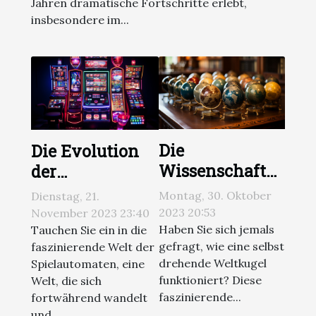
Jahren dramatische Fortschritte erlebt,
insbesondere im...
Die
Die Evolution
Wissenschaft
der
hinter selbst
Spielautomaten:
Montag, 30. Oktober
Dienstag, 21.
drehenden
Von
2023 20:53
November 2023 23:40
Weltkugeln
Haben Sie sich jemals
klassischen
Tauchen Sie ein in die
gefragt, wie eine selbst
faszinierende Welt der
Walzen zu
drehende Weltkugel
Spielautomaten, eine
modernen
funktioniert? Diese
Welt, die sich
Videoslots
faszinierende...
fortwährend wandelt
und...