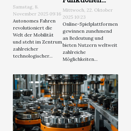
autonomes
Samstag, 8.
erfolgreicher
Mittwoch, 22. Oktober
Fahren die
November 2025 09:16
Online-
2025 10:23
Zukunft der
Autonomes Fahren
Spielplattformen
Online-Spielplattformen
revolutioniert die
Mobilität?
gewinnen zunehmend
Welt der Mobilität
an Bedeutung und
und steht im Zentrum
bieten Nutzern weltweit
zahlreicher
zahlreiche
technologischer...
Möglichkeiten...