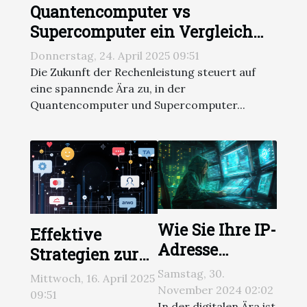
Quantencomputer vs
Supercomputer ein Vergleich
der Technologiegiganten
Donnerstag, 24. April 2025 09:51
Die Zukunft der Rechenleistung steuert auf
eine spannende Ära zu, in der
Quantencomputer und Supercomputer...
Wie Sie Ihre IP-
Effektive
Adresse
Strategien zur
effektiv
Verbesserung
Samstag, 30.
Mittwoch, 16. April 2025
schützen
November 2024 02:02
der
09:51
In der digitalen Ära ist