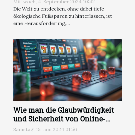
Mittwoch, 4. September 2024 10:42
Die Welt zu entdecken, ohne dabei tiefe
ökologische Fußspuren zu hinterlassen, ist
eine Herausforderung,...
Wie man die Glaubwürdigkeit
und Sicherheit von Online-
Wettplattformen überprüft
Samstag, 15. Juni 2024 01:56