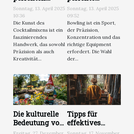
Cocktail mit
Bowlingkugel
Sonntag, 13. April 2025
Sonntag, 13. April 2025
verschiedenen
für Ihr Spiel
10:36
09:52
Shaker-Typen
auswählt
Die Kunst des
Bowling ist ein Sport,
Cocktailmixens ist ein
der Präzision,
mixt
faszinierendes
Konzentration und das
Handwerk, das sowohl
richtige Equipment
Präzision als auch
erfordert. Die Wahl
Kreativität...
der...
Die kulturelle
Tipps für
Bedeutung von
effektives
Gartenzwergen
Layering von
Freitag, 27. Dezember
Sonntag, 17. November