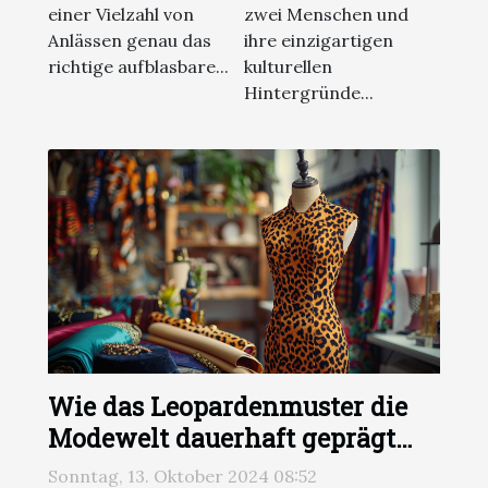
einer Vielzahl von
zwei Menschen und
Anlässen genau das
ihre einzigartigen
richtige aufblasbare...
kulturellen
Hintergründe...
Wie das Leopardenmuster die
Modewelt dauerhaft geprägt
hat
Sonntag, 13. Oktober 2024 08:52