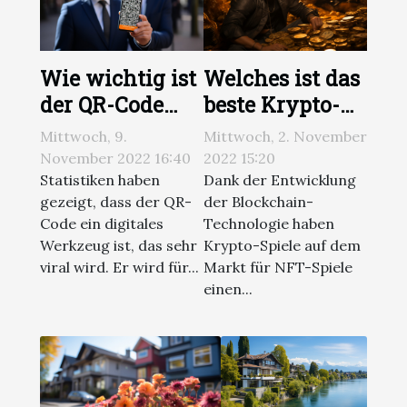
Wie wichtig ist
Welches ist das
der QR-Code
beste Krypto-
und wie erstellt
Spiel zum
Mittwoch, 9.
Mittwoch, 2. November
man ihn?
Verdienen?
November 2022 16:40
2022 15:20
Statistiken haben
Dank der Entwicklung
gezeigt, dass der QR-
der Blockchain-
Code ein digitales
Technologie haben
Werkzeug ist, das sehr
Krypto-Spiele auf dem
viral wird. Er wird für...
Markt für NFT-Spiele
einen...