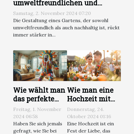
umweltfreundlichen und
nachhaltigen Garten gestaltet
Samstag, 2. November 2024 07:20
Die Gestaltung eines Gartens, der sowohl
umweltfreundlich als auch nachhaltig ist, rückt
immer stärker in...
Wie wählt man
Wie man eine
das perfekte
Hochzeit mit
aufblasbare
kulturellen
Freitag, 1. November
Donnerstag, 24.
Kostüm für jede
Traditionen
2024 06:58
Oktober 2024 01:16
Veranstaltung?
beider Partner
Haben Sie sich jemals
Eine Hochzeit ist ein
gefragt, wie Sie bei
Fest der Liebe, das
plant