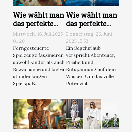
Wie wählt man
Wie wählt man
das perfekte
das perfekte
ferngesteuerte
Boot für Ihren
Mittwoch, 16. Juli 2025
Donnerstag, 26. Juni
Spielzeug?
nächsten
01:20
2025 15:53
Segelurlaub?
Ferngesteuerte
Ein Segelurlaub
Spielzeuge faszinieren
verspricht Abenteuer,
sowohl Kinder als auch
Freiheit und
Erwachsene und bieten
Entspannung auf dem
stundenlangen
Wasser. Um das volle
Spielspaß....
Potenzial...