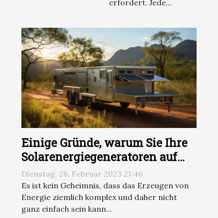
erfordert. Jede...
Einige Gründe, warum Sie Ihre
Solarenergiegeneratoren auf
einer spezialisierten Plattform
Dienstag, 28. Februar 2023 21:46
kaufen sollten
Es ist kein Geheimnis, dass das Erzeugen von
Energie ziemlich komplex und daher nicht
ganz einfach sein kann...