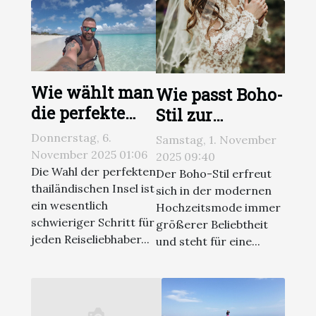
Wie wählt man
Wie passt Boho-
die perfekte
Stil zur
thailändische
modernen
Donnerstag, 6.
Samstag, 1. November
Insel für
Hochzeitsmode?
November 2025 01:06
2025 09:40
deinen
Die Wahl der perfekten
Der Boho-Stil erfreut
thailändischen Insel ist
sich in der modernen
Reisestil?
ein wesentlich
Hochzeitsmode immer
schwieriger Schritt für
größerer Beliebtheit
jeden Reiseliebhaber...
und steht für eine...