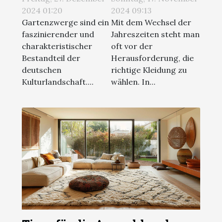
in Deutschland
Kleidung in der
2024 01:20
2024 09:13
Übergangszeit
Gartenzwerge sind ein
Mit dem Wechsel der
faszinierender und
Jahreszeiten steht man
charakteristischer
oft vor der
Bestandteil der
Herausforderung, die
deutschen
richtige Kleidung zu
Kulturlandschaft....
wählen. In...