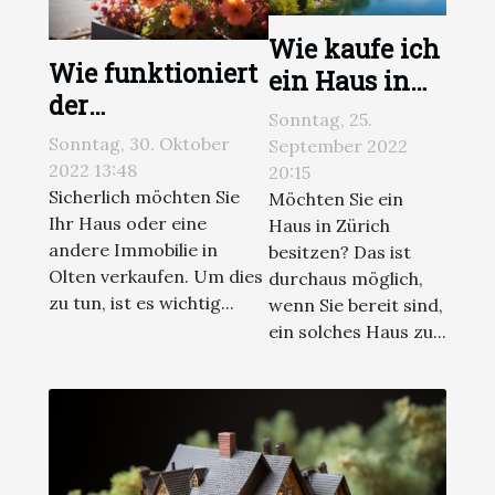
Wie kaufe ich
Wie funktioniert
ein Haus in
der
Zürich ohne
Sonntag, 25.
Immobilienmarkt
Reue?
Sonntag, 30. Oktober
September 2022
in Olten?
2022 13:48
20:15
Sicherlich möchten Sie
Möchten Sie ein
Ihr Haus oder eine
Haus in Zürich
andere Immobilie in
besitzen? Das ist
Olten verkaufen. Um dies
durchaus möglich,
zu tun, ist es wichtig...
wenn Sie bereit sind,
ein solches Haus zu...