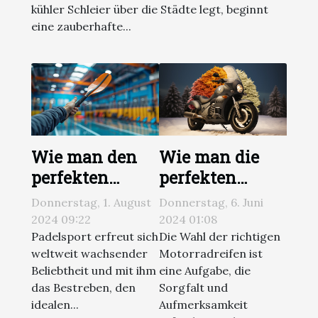
kühler Schleier über die Städte legt, beginnt
eine zauberhafte...
Wie man den
Wie man die
perfekten
perfekten
Padelschläger
Motorradreifen
Donnerstag, 1. August
Donnerstag, 6. Juni
basierend auf
für jede
2024 09:22
2024 01:08
Spielstil und
Jahreszeit
Padelsport erfreut sich
Die Wahl der richtigen
weltweit wachsender
Motorradreifen ist
Material
auswählt
Beliebtheit und mit ihm
eine Aufgabe, die
auswählt
das Bestreben, den
Sorgfalt und
idealen...
Aufmerksamkeit