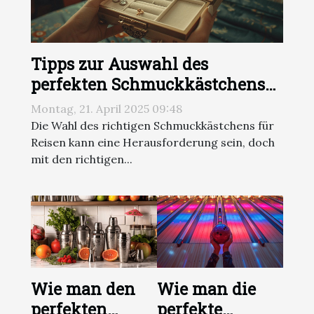
Tipps zur Auswahl des
perfekten Schmuckkästchens
für jede Reise
Montag, 21. April 2025 09:48
Die Wahl des richtigen Schmuckkästchens für
Reisen kann eine Herausforderung sein, doch
mit den richtigen...
Wie man den
Wie man die
perfekten
perfekte