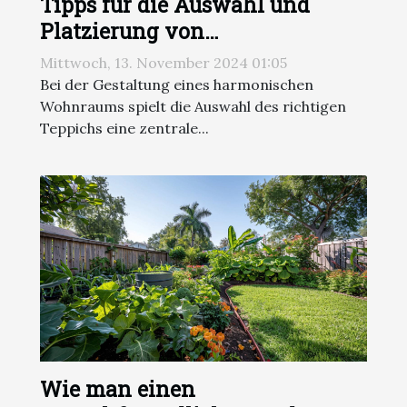
Tipps für die Auswahl und
Platzierung von
Wohnzimmerteppichen
Mittwoch, 13. November 2024 01:05
Bei der Gestaltung eines harmonischen
Wohnraums spielt die Auswahl des richtigen
Teppichs eine zentrale...
Wie man einen