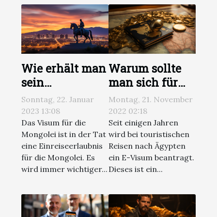
Wie erhält man
Warum sollte
sein
man sich für
elektronisches
das ägyptische
Sonntag, 22. Januar
Montag, 21. November
Visum für die
E-Visum
2023 13:08
2022 02:18
Mongolei ?
entscheiden?
Das Visum für die
Seit einigen Jahren
Mongolei ist in der Tat
wird bei touristischen
eine Einreiseerlaubnis
Reisen nach Ägypten
für die Mongolei. Es
ein E-Visum beantragt.
wird immer wichtiger...
Dieses ist ein...