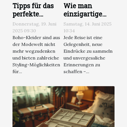
Tipps für das
Wie man
perfekte
einzigartige
Styling von
Reiseoutfits
Donnerstag, 19. Juni
Samstag, 14. Juni 2025
Boho-Kleidern
zusammenstellt
2025 09:30
10:34
im Alltag
ohne den
Boho-Kleider sind aus
Jede Reise ist eine
der Modewelt nicht
Gelegenheit, neue
Komfort zu
mehr wegzudenken
Eindrücke zu sammeln
opfern
und bieten zahlreiche
und unvergessliche
Styling-Möglichkeiten
Erinnerungen zu
für...
schaffen –...