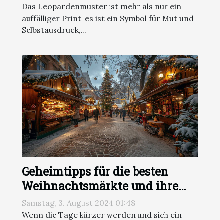
Das Leopardenmuster ist mehr als nur ein
auffälliger Print; es ist ein Symbol für Mut und
Selbstausdruck,...
Geheimtipps für die besten
Weihnachtsmärkte und ihre
einzigartigen Traditionen
Samstag, 3. August 2024 01:48
Wenn die Tage kürzer werden und sich ein