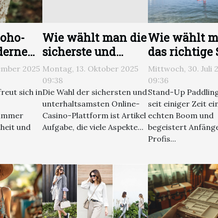
Boho-
Wie wählt man die
Wie wählt 
odernen
sicherste und
das richtige
mode?
unterhaltsamste
Up Paddle B
ember 2025
Montag, 13. Oktober 2025
Mittwoch, 30. Juli 
Online-Casino-
für Anfänger
09:38
09:36
Plattform aus?
reut sich in
Die Wahl der sichersten und
Stand-Up Paddling
unterhaltsamsten Online-
seit einiger Zeit e
 immer
Casino-Plattform ist Artikel
echten Boom und
heit und
Aufgabe, die viele Aspekte...
begeistert Anfäng
Profis...