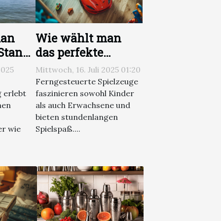
man
Wie wählt man
 Stand-
das perfekte
oard
ferngesteuerte
2025
Mittwoch, 16. Juli 2025 01:20
 aus?
Spielzeug?
Ferngesteuerte Spielzeuge
 erlebt
faszinieren sowohl Kinder
inen
als auch Erwachsene und
bieten stundenlangen
er wie
Spielspaß....