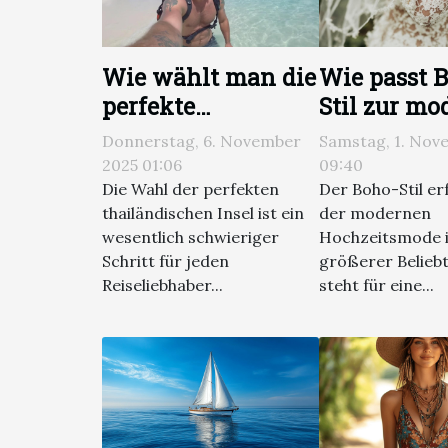
Wie wählt man die
Wie passt 
perfekte
Stil zur m
thailändische
Hochzeits
Donnerstag, 6. November
Samstag, 1. Nov
Insel für deinen
2025 01:06
09:40
Reisestil?
Die Wahl der perfekten
Der Boho-Stil erf
thailändischen Insel ist ein
der modernen
wesentlich schwieriger
Hochzeitsmode
Schritt für jeden
größerer Beliebt
Reiseliebhaber...
steht für eine...