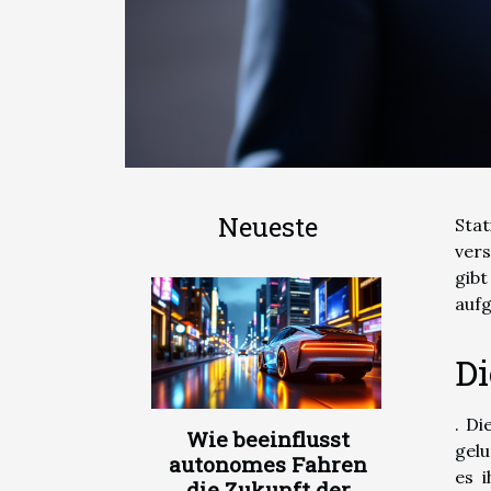
Neueste
Stat
vers
gib
aufg
D
. D
Wie beeinflusst
gelu
autonomes Fahren
es 
die Zukunft der