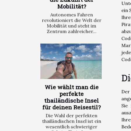
Unte
Mobilität?
ein 
Autonomes Fahren
Ihre
revolutioniert die Welt der
Pir
Mobilität und steht im
abzu
Zentrum zahlreicher...
Code
Mark
jede
Cod
Di
Wie wählt man die
Der 
perfekte
ang
thailändische Insel
Sie
für deinen Reisestil?
aus
Die Wahl der perfekten
Ihr
thailändischen Insel ist ein
wesentlich schwieriger
Bede