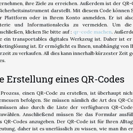
rnehmen, ihre Ziele zu erreichen. Außerdem ist der QR-Co
Sicherheitsinstrument darstellt. Mit diesem Code können S
r Plattform oder in Ihrem Konto anmelden. Er ist also e
aterie und Informationslecks zu vermeiden. Um die 
schließen, klicken Sie bitte auf :
qr-code machen
. Außerde
 ein transportables digitales Werkzeug ist. Daher ist er 
etinglösung ist. Er ermöglicht es Ihnen, unabhängig vo
rzeit zu verkaufen. All dies kann innerhalb kürzester Zei
es.
e Erstellung eines QR-Codes
Prozess, einen QR-Code zu erstellen, ist überhaupt nich
emessen befolgen. Sie müssen nämlich die Art des QR-Co
 müssen also durch die Liste der verfügbaren QR-Cod
zuwählen. Anschließend müssen Sie das Formular ausfül
es QR-Codes anzugeben. Der QR-Code ist für Ihren Allt
utung, daher ist es unerlässlich zu wissen, wie man ihn er